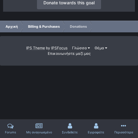
Donate towards this goal
Αρχική
Billing & Purchases
Donations
IPS Theme
by
IPSFocus
Γλώσσα
Θέμα
Επικοινωνήστε μαζί μας
Forums
Μη αναγνωσμένο
Συνδεθείτε
Εγγραφείτε
Περισσότερα