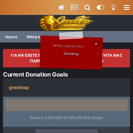
Αρχική
Billing & Purchases
Donations
Καλώς ορίσατε στο
Greektop
ΓΙΑ ΝΑ ΕΧΕΤΕ ΠΛΗΡΗ ΠΡΟΣΒΑΣΗ ΣΤΗΝ ΚΟΙΝΟΤΗΤΑ ΜΑΣ
ΠΑΡΑΚΑΛΟΥΜΕ ΚΑΝΤΕ ΜΙΑ ΕΓΓΡΑΦΗ
Current Donation Goals
greektop
Raised 0.00 USD of 100.00 USD target