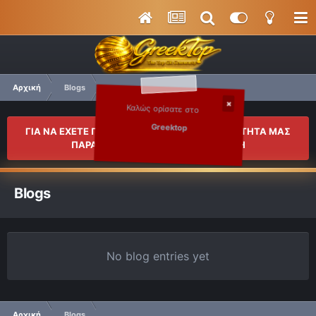
Αρχική
Blogs
Καλώς ορίσατε στο
Greektop
ΓΙΑ ΝΑ ΕΧΕΤΕ ΠΛΗΡΗ ΠΡΟΣΒΑΣΗ ΣΤΗΝ ΚΟΙΝΟΤΗΤΑ ΜΑΣ
ΠΑΡΑΚΑΛΟΥΜΕ ΚΑΝΤΕ ΜΙΑ ΕΓΓΡΑΦΗ
Blogs
No blog entries yet
Αρχική
Blogs