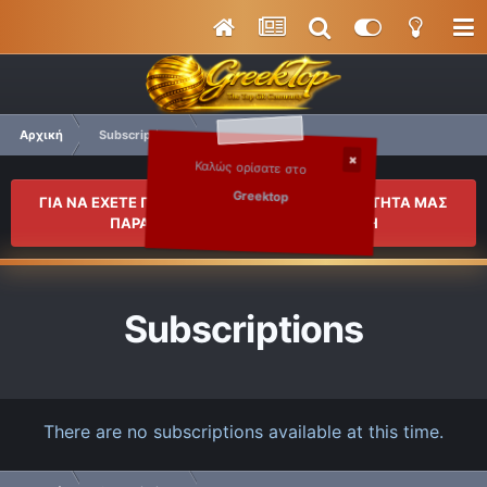
Αρχική
Subscriptions
Καλώς ορίσατε στο
Greektop
ΓΙΑ ΝΑ ΕΧΕΤΕ ΠΛΗΡΗ ΠΡΟΣΒΑΣΗ ΣΤΗΝ ΚΟΙΝΟΤΗΤΑ ΜΑΣ
ΠΑΡΑΚΑΛΟΥΜΕ ΚΑΝΤΕ ΜΙΑ ΕΓΓΡΑΦΗ
Subscriptions
There are no subscriptions available at this time.